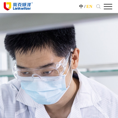
中
/
EN
PLAN AHEAD, AIM HIGH